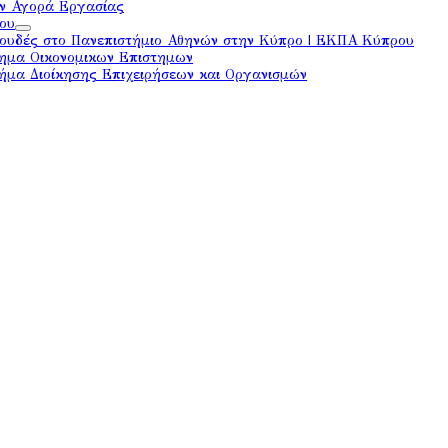
ην Αγορά Εργασίας
ου
ουδές στο Πανεπιστήμιο Αθηνών στην Κύπρο | ΕΚΠΑ Κύπρου
ημα Οικονομικων Επιστημων
ήμα Διοίκησης Επιχειρήσεων και Οργανισμών