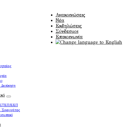
Ανακοινώσεις
Νέα
Εκδηλώσεις
Σύνδεσμοι
Επικοινωνία
ητείας
χεία
ιο
 Διοίκηση
ικό
/ΕΤΕΠ/ΕΕΠ
ί Συνεργάτες
ροσωπικό
α