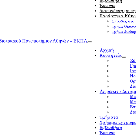
Βιβλιοθήκη
Έρευνα
Διασύνδεση με τ
Παράρτημα Κύπρ
Σπουδές στο 
Τμημα Οικονο
Τμήμα Διοίκη
Αρχική
Κοσμητεία
Σύ
Γρ
Ισ
Νο
Ορ
Δι
Ανθρώπινο Δυναμ
Μέ
Μέ
Επ
Δι
Τμήματα
Χρήσιμα έγγραφ
Βιβλιοθήκη
Έρευνα