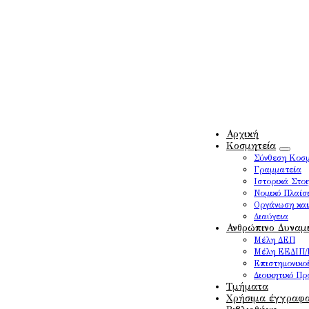
Αρχική
Κοσμητεία
Σύνθεση Κοσμ
Γραμματεία
Ιστορικά Στοι
Νομικό Πλαίσ
Οργάνωση και
Διαύγεια
Ανθρώπινο Δυναμ
Μέλη ΔΕΠ
Μέλη ΕΕΔΙΠ
Επιστημονικο
Διοικητικό Π
Τμήματα
Χρήσιμα έγγραφ