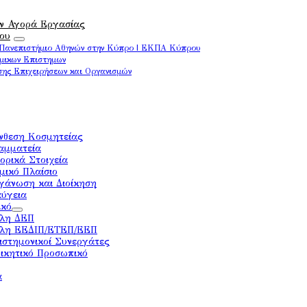
ην Αγορά Εργασίας
ου
Πανεπιστήμιο Αθηνών στην Κύπρο | ΕΚΠΑ Κύπρου
μικων Επιστημων
σης Επιχειρήσεων και Οργανισμών
νθεση Κοσμητείας
αμματεία
τορικά Στοιχεία
μικό Πλαίσιο
γάνωση και Διοίκηση
αύγεια
ικό
λη ΔΕΠ
λη ΕΕΔΙΠ/ΕΤΕΠ/ΕΕΠ
ιστημονικοί Συνεργάτες
οικητικό Προσωπικό
α